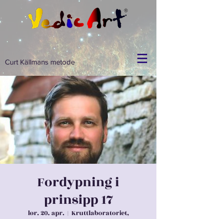
Curt Källmans metode
Fordypning i
prinsipp 17
lør. 20. apr.
  |  
Kruttlaboratoriet,