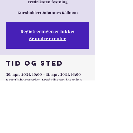
Fredriksten festning
Kursholder: Johannes Källman
Registreringen er lukket
Se andre eventer
Tid og sted
20. apr. 2024, 10:00 – 21. apr. 2024, 16:00
Kruttlaboratoriet, Fredriksten festning,
Generalveien 6, 1769 Halden, Norge
Dele denne
eventen