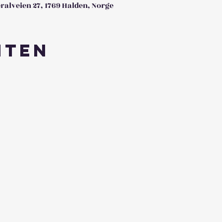
ralveien 27, 1769 Halden, Norge
nten