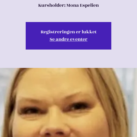
Kursholder: Mona Espelien
Registreringen er lukket
Se andre eventer