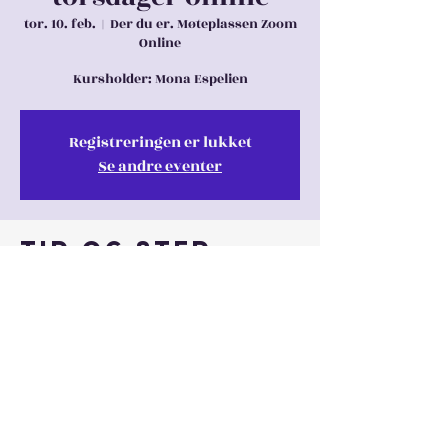
tor. 10. feb.
  |  
Der du er. Møteplassen Zoom
Online
Kursholder: Mona Espelien
Registreringen er lukket
Se andre eventer
Tid og sted
10. feb. 2022, 18:00 – 24. mars 2022, 21:00
Der du er. Møteplassen Zoom Online
Dele denne
eventen