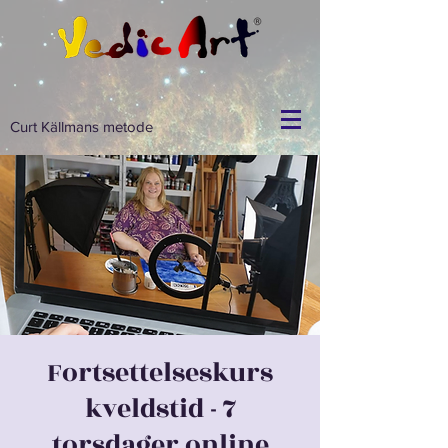
Curt Källmans metode
Fortsettelseskurs
kveldstid - 7
torsdager online