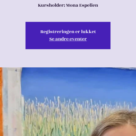
Kursholder: Mona Espelien
Registreringen er lukket
Se andre eventer