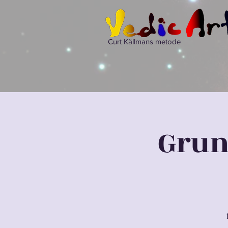
Curt Källmans metode
Grunn