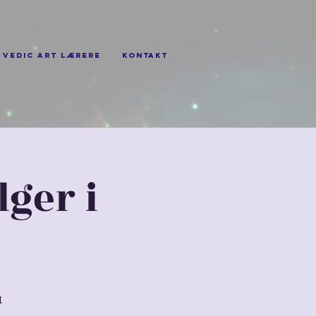
Vedic Art lærere
Kontakt
lger i
t