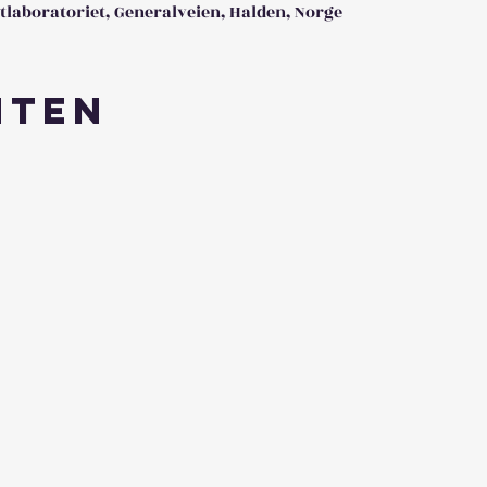
tlaboratoriet, Generalveien, Halden, Norge
nten