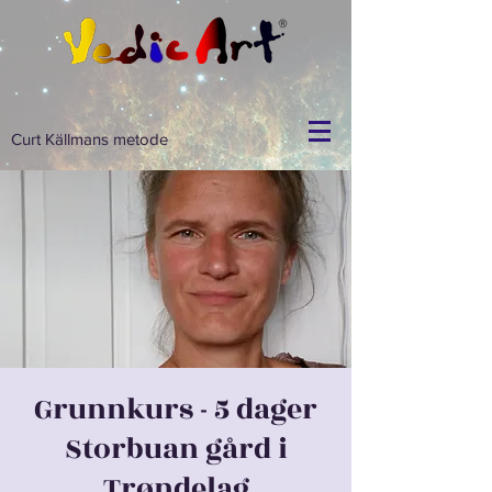
Curt Källmans metode
Grunnkurs - 5 dager
Storbuan gård i
Trøndelag