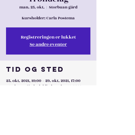
man. 25. okt.
  |  
Storbuan gård
Kursholder: Carla Postema
Registreringen er lukket
Se andre eventer
Tid og sted
25. okt. 2021, 10:00 – 29. okt. 2021, 17:00
Storbuan gård, Fjeldheimveien 14, 7332
Løkken Verk, Norge
Dele denne
eventen