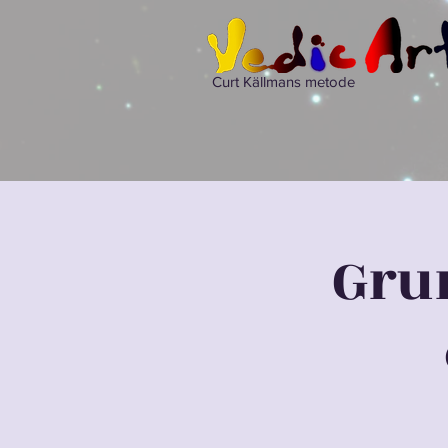
Curt Källmans metode
Grun