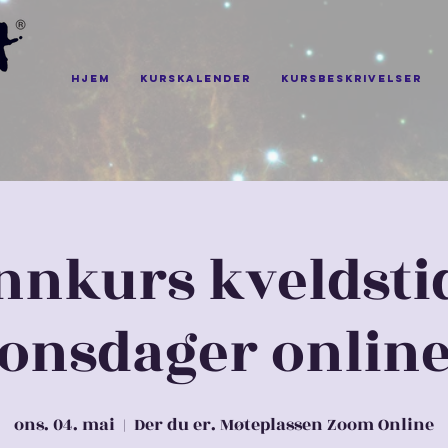
Hjem
Kurskalender
Kursbeskrivelser
nkurs kveldstid
onsdager onlin
ons. 04. mai
  |  
Der du er. Møteplassen Zoom Online