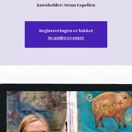
Kursholder: Mona Espelien
Registreringen er lukket
Se andre eventer