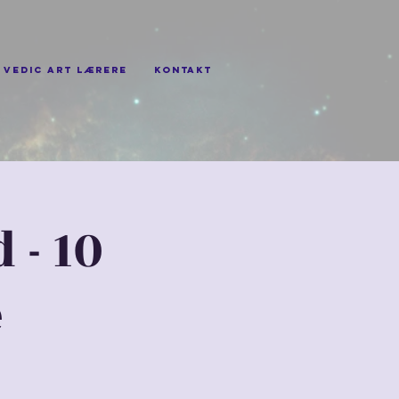
Vedic Art lærere
Kontakt
 - 10
e