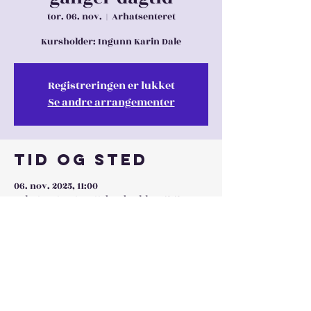
tor. 06. nov.
  |  
Arhatsenteret
Kursholder: Ingunn Karin Dale
Registreringen er lukket
Se andre arrangementer
Tid og sted
06. nov. 2025, 11:00
Arhatsenteret, Tyttebærbrekko, 5353
Straume, Norge
Dele denne
eventen