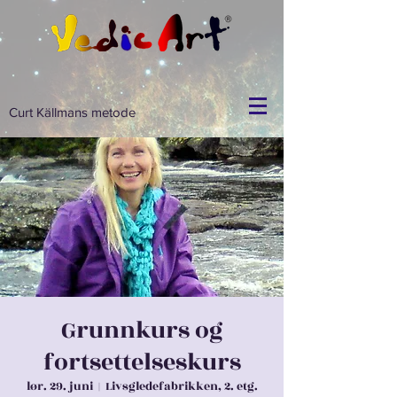
Curt Källmans metode
Grunnkurs og
fortsettelseskurs
lør. 29. juni
  |  
Livsgledefabrikken, 2. etg.