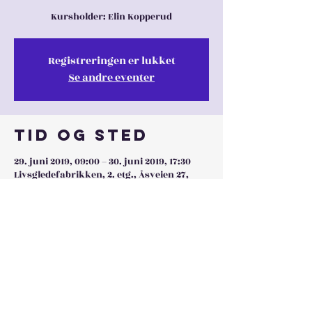
Kursholder: Elin Kopperud
Registreringen er lukket
Se andre eventer
Tid og sted
29. juni 2019, 09:00 – 30. juni 2019, 17:30
Livsgledefabrikken, 2. etg., Åsveien 27,
1900 Fetsund, Norge
Dele denne
eventen