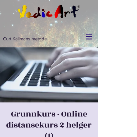
Curt Källmans metode
Grunnkurs - Online
distansekurs 2 helger
(1)