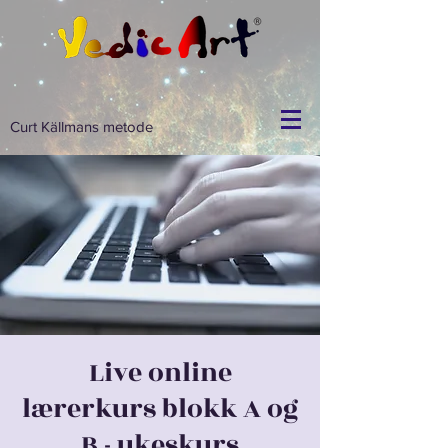
Curt Källmans metode
Live online
lærerkurs blokk A og
B - ukeskurs