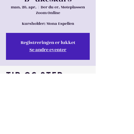
man. 20. apr.
  |  
Der du er. Møteplassen
Zoom Online
Kursholder: Mona Espelien
Registreringen er lukket
Se andre eventer
Tid og sted
20. apr. 2020, 10:00 – 25. apr. 2020, 16:00
Der du er. Møteplassen Zoom Online
Dele denne
eventen