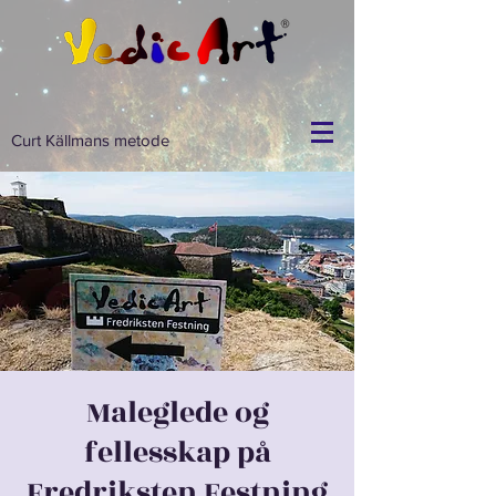
Curt Källmans metode
Maleglede og
fellesskap på
Fredriksten Festning