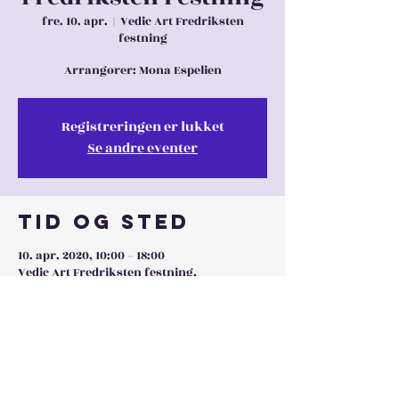
fre. 10. apr.
  |  
Vedic Art Fredriksten
festning
Arrangører: Mona Espelien
Registreringen er lukket
Se andre eventer
Tid og sted
10. apr. 2020, 10:00 – 18:00
Vedic Art Fredriksten festning,
Fredriksten Festning, Generalveien, 1769
Halden, Norge