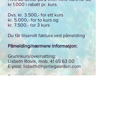
kr 1.000 i rabatt pr. kurs.
Dvs. kr. 3.500,- for ett kurs
kr. 5.000,- for to kurs og
kr. 7.500,- for 3 kurs
Du får tilsendt faktura ved påmelding
Påmelding/nærmere informasjon:
Grunnkurs/overnatting:
Lisbeth Rovik, mob.
41 65 63 00
E-post:
lisbeth@hjertegaarden.com
Fortsettelseskurs/strukturkurs:
Mona Espelien, mob.
93 22 66 47
E-post:
mona.espelien@gmail.com
Undervisning:
kl. 11 - 17
Overnatting:
Du booker overnatting hos Lisbeth.
Enkel overnatting, uten strøm og vann
men med utedo og vaskevannsfat.