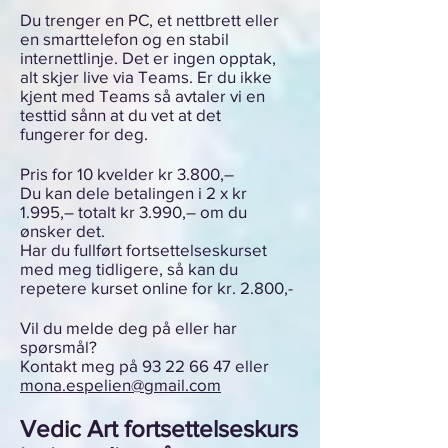
Du trenger en PC, et nettbrett eller
en smarttelefon og en stabil
internettlinje. Det er ingen opptak,
alt skjer live via Teams. Er du ikke
kjent med Teams så avtaler vi en
testtid sånn at du vet at det
fungerer for deg.
Pris for 10 kvelder kr 3.800,–
Du kan dele betalingen i 2 x kr
1.995,– totalt kr 3.990,– om du
ønsker det.
Har du fullført fortsettelseskurset
med meg tidligere, så kan du
repetere kurset online for kr. 2.800,-
Vil du melde deg på eller har
spørsmål?
Kontakt meg på
93 22 66 47
eller
mona.espelien@gmail.com
Vedic Art fortsettelseskurs