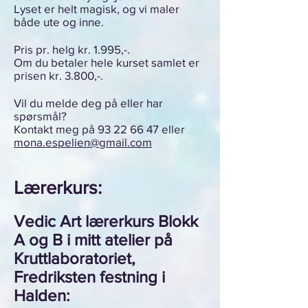
Lyset er helt magisk, og vi maler
både ute og inne.
Pris pr. helg kr. 1.995,-.
Om du betaler hele kurset samlet er
prisen kr. 3.800,-.
Vil du melde deg på eller har
spørsmål?
Kontakt meg på
93 22 66 47
eller
mona.espelien@gmail.com
Lærer
kurs:
Vedic Art lærerkurs Blokk
A og B i mitt atelier på
Kruttlaboratoriet,
Fredriksten festning i
Halden: