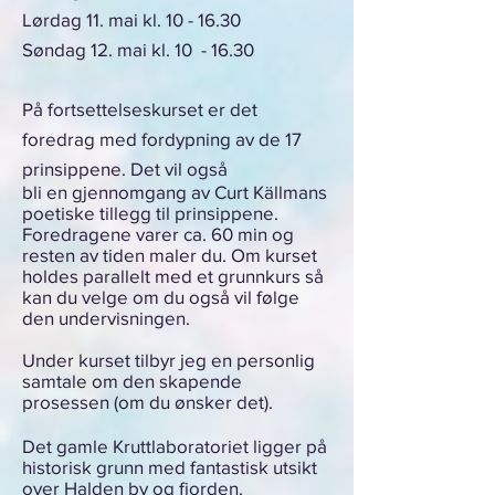
Lørdag 11. mai kl. 10 - 16.30
Søndag 12. mai kl. 10 - 16.30
På fortsettelseskurset er det
foredrag med fordypning av de 17
prinsippene. Det vil også
bli en gjennomgang av Curt Källmans
poetiske tillegg til prinsippene.
Foredragene varer ca. 60 min og
resten av tiden maler du. Om kurset
holdes parallelt med et grunnkurs så
kan du velge om du også vil følge
den undervisningen.
Under kurset tilbyr jeg en personlig
samtale om den skapende
prosessen (om du ønsker det).
Det gamle Kruttlaboratoriet ligger på
historisk grunn med fantastisk utsikt
over Halden by og fjorden.