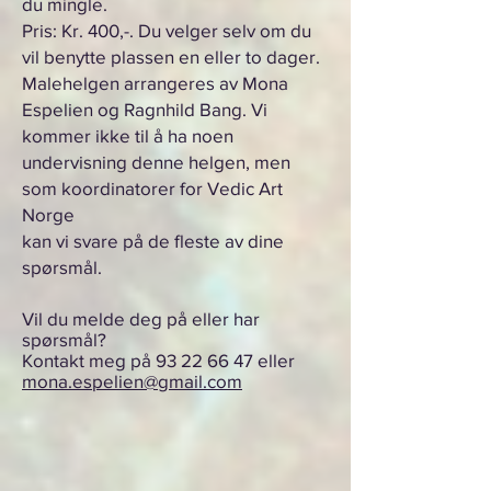
du mingle.
Pris: Kr. 400,-. Du velger selv om du
vil benytte plassen en eller to dager.
Malehelge
n arrangeres av Mona
Espelien og Ragnhild Bang. Vi
kommer ikke til å ha noen
undervisning denne helgen, men
som koordinatorer for Vedic Art
Norge
kan vi svare på de fleste av dine
spørsmål
.
Vil du melde deg på eller har
spørsmål?
Kontakt meg på
93 22 66 47
eller
mona.espelien@gmail.com