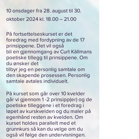
10 ons
dager fra
28. august til 30.
oktober 2024 kl. 18.00 – 21.00
På fortsettelseskurset er det
foredrag med fordypning av de 17
prinsippene. Det vil også
bli en gjennomgang av Curt Källmans
poetiske tillegg til prinsippene. Om
du ønsker det
tilbyr jeg en personlig samtale om
den skapende prosessen. Personlig
samtale avtales individuelt.
På kurset som går over 10 kvelder
går vi gjennom 1 -2 prinsipp(er) og de
poetiske tilleggene i et foredrag i
løpet av kurskvelden og du maler
på
egenhånd resten av kvelden. Om
kurset holdes parallelt med et
grunnkurs så kan du velge om du
også vil følge den undervisningen.