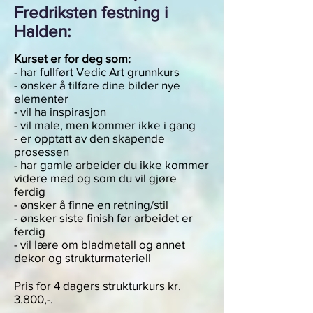
Fredriksten festning i
Halden:
Kurset er for deg som:
- har fullført Vedic Art grunnkurs
- ønsker å tilføre dine bilder nye
elementer
- vil ha inspirasjon
- vil male, men kommer ikke i gang
- er opptatt av den skapende
prosessen
- har gamle arb
eider du ikke kommer
videre med og som du vil gjøre
ferdig
- ønsker å finne en retning/stil
- ønsker siste finish før arbeidet er
ferdig
- vil lære om bladmetall og annet
dekor og strukturmateriell
Pris for 4 dagers strukturkurs kr.
3.800,-.