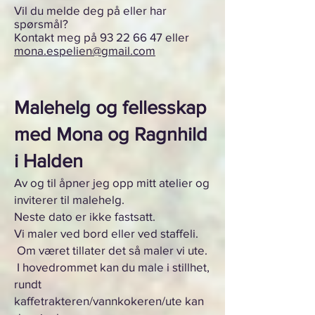
Vil du melde deg på eller har
spørsmål?
Kontakt meg på
93 22 66 47
eller
mona.espelien@gmail.com
M
alehelg og fellesskap
med Mona og Ragnhild
i Halden
Av og til åpner jeg opp mitt atelier og
inviterer til malehelg.
Neste dato er ikke fastsatt.
Vi maler ved bord eller ved staffeli.
Om været tillater det så maler vi ute.
I hovedrommet kan du male i stillhet,
rundt
kaff
etrakteren/vannkokeren/ute kan