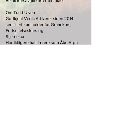
Betalt kursavgift sikrer din plass.
Om Turid Ulven
Godkjent Vedic Art lærer siden 2014 -
sertifisert kursholder for Grunnkurs,
Fortsettelseskurs og
Stjernekurs.
Har tidligere hatt lærere som Åke Arph
(Modern Art, abstrakt maleri) og Fulvio
Pentasuglia
(Klassisk, figurativt maleri) i Stockholm, og
Jan Ove Tuv (Nerdrum School) og Mali
Roald
(Antroposofisk kunst) i Oslo.
Har hatt 10 - 15 utstillinger, de fleste
separatutstillinger i Stockholm 2007 –
2012, og har også
deltatt i kollektive utstillinger i New York og
Firenze. Noen av utstillingene har vært i
samarbeide
med den brasilianske skulptøren Flavio
Maciel.