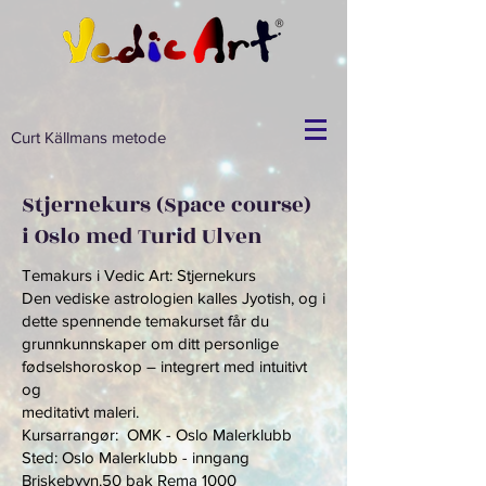
Curt Källmans metode
Stjernekurs (Space course)
i Oslo med Turid Ulven
Temakurs i Vedic Art: Stjernekurs
Den vediske astrologien kalles Jyotish, og i
dette spennende temakurset får du
grunnkunnskaper om ditt personlige
fødselshoroskop – integrert med intuitivt
og
meditativt maleri.
Kursarrangør: OMK - Oslo Malerklubb
Sted: Oslo Malerklubb - inngang
Briskebyvn.50 bak Rema 1000