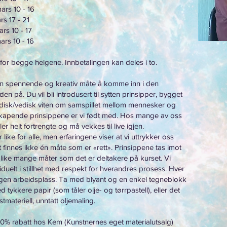
ars 10 - 16
rs 17 - 21
ars 10 - 17
rs 10 - 16
 for begge helgene. Innbetalingen kan deles i to.
en spennende og kreativ måte å komme inn i den
n på. Du vil bli introdusert til sytten prinsipper, bygget
disk/vedisk viten om samspillet mellom mennesker og
skapende prinsippene er vi født med. Hos mange av oss
ler helt fortrengte og må vekkes til live igjen.
 like for alle, men erfaringene viser at vi uttrykker oss
et finnes ikke én måte som er «rett». Prinsippene tas imot
 like mange måter som det er deltakere på kurset. Vi
iduelt i stillhet med respekt for hverandres prosess. Hver
egen arbeidsplass. Ta med blyant og en enkel tegneblokk
 tykkere papir (som tåler olje- og tørrpastell), eller det
tmateriell, unntatt oljemaling.
 10% rabatt hos Kem (Kunstnernes eget materialutsalg)