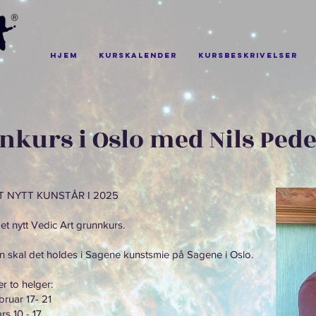
Hjem
Kurskalender
Kursbeskrivelser
nkurs i Oslo med Nils Ped
T NYTT KUNSTÅR I 2025
il et nytt Vedic Art grunnkurs.
skal det holdes i Sagene kunstsmie på Sagene i Oslo.
r to helger:
bruar 17- 21
rs 10 - 17