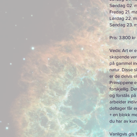
Søndag 02. m
Fredag 21. ma
Lørdag 22. m
Søndag 23. ma
Pris: 3.800 kr
Vedic Art er 
skapende verde
på gammel in
natur. Disse 
er de delvis el
Prinsippene er
forskjellig. D
og forstås på
arbeider indiv
deltager får 
+ en blokk med
du har av kuns
Vanligvis gis