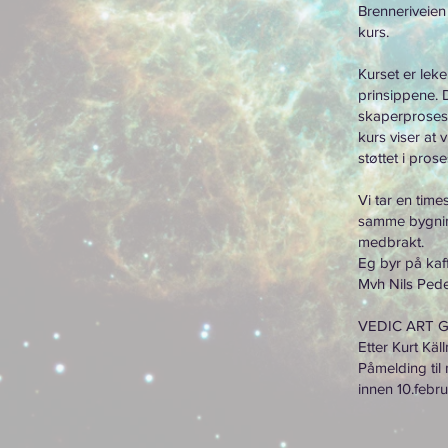
Brenneriveien
kurs.
Kurset er leke
prinsippene. 
skaperprosess
kurs viser at vi
støttet i pros
Vi tar en time
samme bygning 
medbrakt.
Eg byr på kaf
Mvh Nils Pede
VEDIC ART 
Etter Kurt Käl
Påmelding til
innen 10.febr