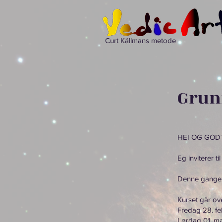
Curt Källmans metode
Grun
HEI OG GOD
Eg inviterer t
Denne gangen 
Kurset går ove
Fredag 28. fe
Lørdag 01. ma