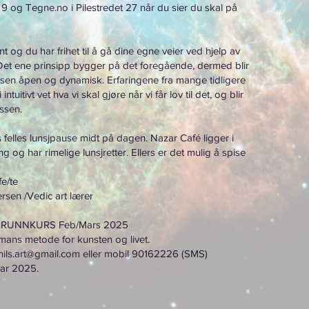
 9 og Tegne.no i Pilestredet 27 når du sier du skal på
nt og du har frihet til å gå dine egne veier ved hjelp av
Det ene prinsipp bygger på det foregående, dermed blir
en åpen og dynamisk. Erfaringene fra mange tidligere
 intuitivt vet hva vi skal gjøre når vi får lov til det, og blir
essen.
s felles lunsjpause midt på dagen. Nazar Café ligger i
og har rimelige lunsjretter. Ellers er det mulig å spise
fe/te
rsen /Vedic art lærer
GRUNNKURS Feb/Mars 2025
lmans metode for kunsten og livet.
nils.art@gmail.com
eller mobil 90162226 (SMS)
uar 2025.